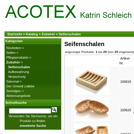
Startseite
»
Katalog
»
Zubehör
»
Seifenschalen
Kategorien
Seifenschalen
Neuheiten->
angezeigte Produkte:
1
bis
20
(von
25
insgesamt)
Seifen->
Pflegeprodukte->
Artikel-
Zubehör
->
Nr.
Seifenschalen
Aufbewahrung
Verpackung
Saisonal->
100618
Der Umwelt zuliebe
Sonstiges->
Aktionsangebote
Schnellsuche
100620
Verwenden Sie Stichworte, um ein
Produkt zu finden.
erweiterte Suche