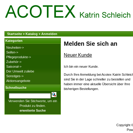
Startseite
»
Katalog
»
Anmelden
Kategorien
Melden Sie sich an
Neuheiten->
Seifen->
Neuer Kunde
Pflegeprodukte->
Zubehör->
Saisonal->
Ich bin ein neuer Kunde.
Der Umwelt zuliebe
Durch Ihre Anmeldung bei Acotex Katrin Schleic
Sonstiges->
sind Sie in der Lage schneller zu bestellen und
Aktionsangebote
haben immer eine aktuelle Übersicht über Ihre
Schnellsuche
bisherigen Bestellungen.
Verwenden Sie Stichworte, um ein
Produkt zu finden.
erweiterte Suche
Copyright 
Pow