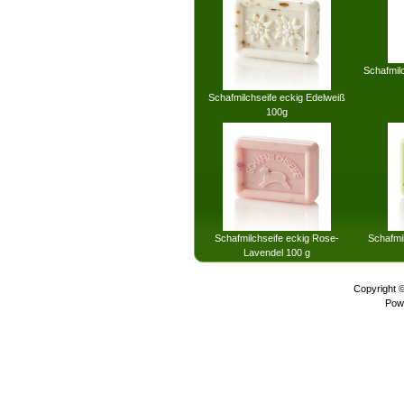
Schafmilc
Schafmilchseife eckig Edelweiß
100g
Schafmilchseife eckig Rose-
Schafmil
Lavendel 100 g
Copyright 
Pow