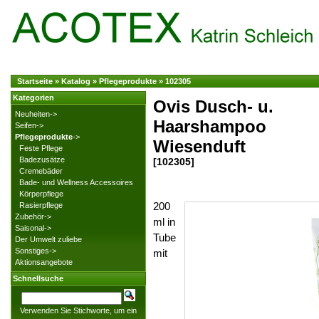
Startseite
»
Katalog
»
Pflegeprodukte
»
102305
Kategorien
Ovis Dusch- u.
Neuheiten->
Haarshampoo
Seifen->
Pflegeprodukte
->
Wiesenduft
Feste Pflege
Badezusätze
[102305]
Cremebäder
Bade- und Wellness Accessoires
Körperpflege
200
Rasierpflege
Zubehör->
ml in
Saisonal->
Tube
Der Umwelt zuliebe
Sonstiges->
mit
Aktionsangebote
Schnellsuche
Verwenden Sie Stichworte, um ein