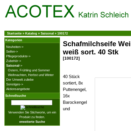
Startseite
»
Katalog
»
Saisonal
»
100172
Kategorien
Schafmilchseife We
Neuheiten->
weiß sort. 40 Stk
Seifen->
Pflegeprodukte->
[100172]
Zubehör->
Saisonal
->
Ostern, Frühling und Sommer
Weihnachten, Herbst und Winter
40 Stück
Der Umwelt zuliebe
sortiert, 8x
Sonstiges->
Puttenengel,
Aktionsangebote
16x
Schnellsuche
Barockengel
und
Verwenden Sie Stichworte, um ein
Produkt zu finden.
erweiterte Suche