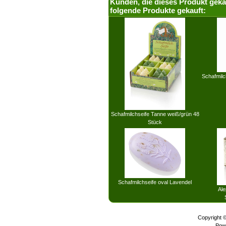
Kunden, die dieses Produkt geka
folgende Produkte gekauft:
Schafmilc
Schafmilchseife Tanne weiß/grün 48
Stück
Schafmilchseife oval Lavendel
Ale
Copyright 
Pow