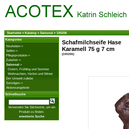
Startseite
»
Katalog
»
Saisonal
»
100206
Kategorien
Schafmilchseife Hase
Neuheiten->
Karamell 75 g 7 cm
Seifen->
[100206]
Pflegeprodukte->
Zubehör->
Saisonal
->
Ostern, Frühling und Sommer
Weihnachten, Herbst und Winter
Der Umwelt zuliebe
Sonstiges->
Aktionsangebote
Schnellsuche
Verwenden Sie Stichworte, um ein
Produkt zu finden.
erweiterte Suche