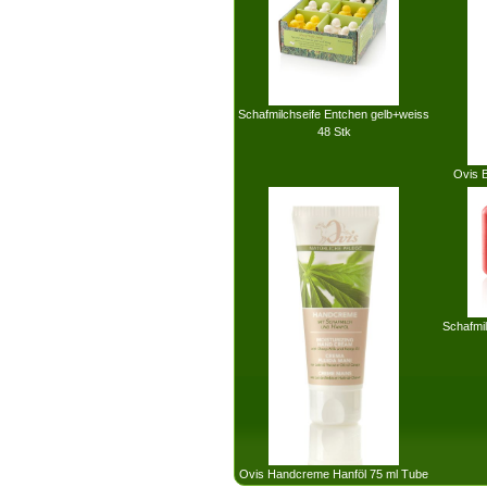
Schafmilchseife Entchen gelb+weiss
48 Stk
Ovis B
Schafmil
Ovis Handcreme Hanföl 75 ml Tube