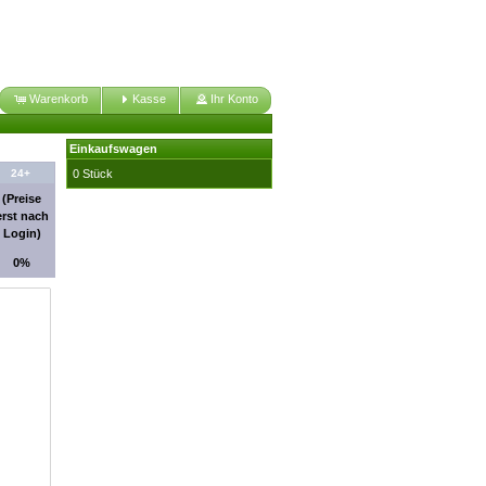
Warenkorb
Kasse
Ihr Konto
Einkaufswagen
0 Stück
24+
(Preise
erst nach
Login)
0%