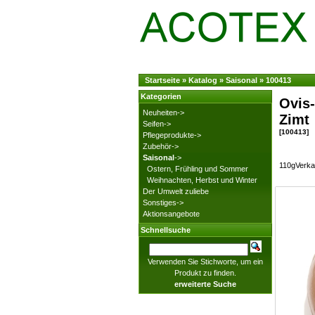
Startseite
»
Katalog
»
Saisonal
»
100413
Kategorien
Ovis-
Neuheiten->
Zimt
Seifen->
[100413]
Pflegeprodukte->
Zubehör->
Saisonal
->
110gVerkau
Ostern, Frühling und Sommer
Weihnachten, Herbst und Winter
Der Umwelt zuliebe
Sonstiges->
Aktionsangebote
Schnellsuche
Verwenden Sie Stichworte, um ein
Produkt zu finden.
erweiterte Suche