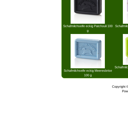
Schafmilchseife eckig Patchouli 100
Schafmil
g
Schafmilc
Schafmilchseife eckig Meeresbrise
100 g
Copyright 
Pow