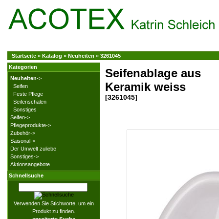
Startseite
»
Katalog
»
Neuheiten
»
3261045
Kategorien
Seifenablage aus
Neuheiten
->
Keramik weiss
Seifen
Feste Pflege
[3261045]
Seifenschalen
Sonstiges
Seifen->
Pflegeprodukte->
Zubehör->
Saisonal->
Der Umwelt zuliebe
Sonstiges->
Aktionsangebote
Schnellsuche
Verwenden Sie Stichworte, um ein
Produkt zu finden.
erweiterte Suche