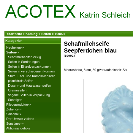
Startseite
»
Katalog
»
Seifen
»
100024
Kategorien
Schafmilchseife
Neuheiten->
Seepferdchen blau
Seifen
->
[100024]
Schafmilchseifen eckig
Seifen in Sortierungen
Seifen in Einzelverpackungen
Meeresbrise, 8 cm, 30 gVerkaufseinheit: Stk
Seifen in verschiedenen Formen
Stute-,Esel- und Kamelmilchseife
palmölfreie Seifen
Dusch- und Haarwaschseifen
Cremeseifen
Vegane Seifen in Verpackung
Sonstiges
Pflegeprodukte->
Zubehör->
Saisonal->
Der Umwelt zuliebe
Sonstiges->
Aktionsangebote