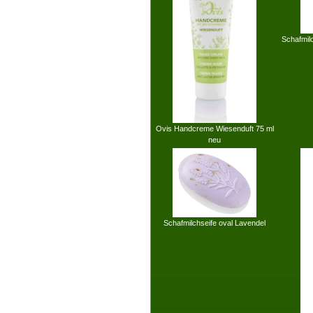
Schafmilc
Ovis Handcreme Wiesenduft 75 ml
neu
Schafmilchseife oval Lavendel