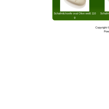
Schafmilchseife oval Olive weiß 110
Schafmi
g
Copyright 
Pow