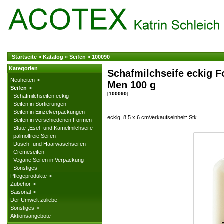
Startseite
»
Katalog
»
Seifen
»
100090
Kategorien
Schafmilchseife eckig F
Neuheiten->
Men 100 g
Seifen
->
[100090]
Schafmilchseifen eckig
Seifen in Sortierungen
Seifen in Einzelverpackungen
eckig, 8,5 x 6 cmVerkaufseinheit: Stk
Seifen in verschiedenen Formen
Stute-,Esel- und Kamelmilchseife
palmölfreie Seifen
Dusch- und Haarwaschseifen
Cremeseifen
Vegane Seifen in Verpackung
Sonstiges
Pflegeprodukte->
Zubehör->
Saisonal->
Der Umwelt zuliebe
Sonstiges->
Aktionsangebote