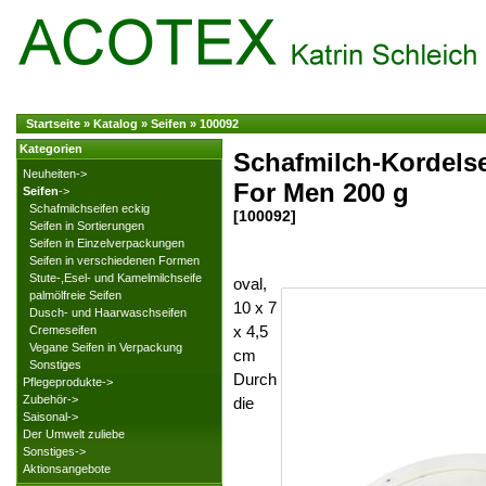
Startseite
»
Katalog
»
Seifen
»
100092
Kategorien
Schafmilch-Kordelse
Neuheiten->
For Men 200 g
Seifen
->
Schafmilchseifen eckig
[100092]
Seifen in Sortierungen
Seifen in Einzelverpackungen
Seifen in verschiedenen Formen
Stute-,Esel- und Kamelmilchseife
oval,
palmölfreie Seifen
10 x 7
Dusch- und Haarwaschseifen
x 4,5
Cremeseifen
Vegane Seifen in Verpackung
cm
Sonstiges
Durch
Pflegeprodukte->
Zubehör->
die
Saisonal->
Der Umwelt zuliebe
Sonstiges->
Aktionsangebote