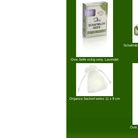
Schafmilc
Ovis Seife eckig verp. Lavendel
Organza Sackerl weiss 11 x 8 cm
Ovis 