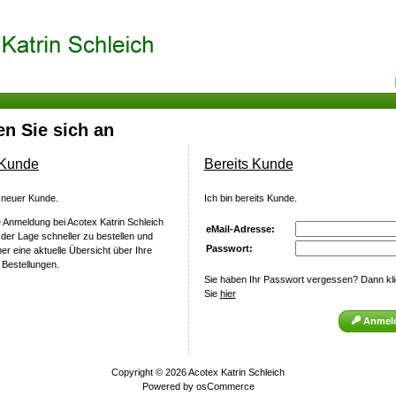
n Sie sich an
 Kunde
Bereits Kunde
n neuer Kunde.
Ich bin bereits Kunde.
 Anmeldung bei Acotex Katrin Schleich
eMail-Adresse:
n der Lage schneller zu bestellen und
Passwort:
r eine aktuelle Übersicht über Ihre
 Bestellungen.
Sie haben Ihr Passwort vergessen? Dann kl
Sie
hier
Anmel
Copyright © 2026
Acotex Katrin Schleich
Powered by
osCommerce