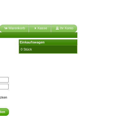
Warenkorb
Kasse
Ihr Konto
Einkaufswagen
0 Stück
icken
den