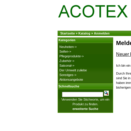
Startseite
»
Katalog
»
Anmelden
Kategorien
Melde
Neuheiten->
Seifen->
Neuer
Pflegeprodukte->
Zubehör->
Saisonal->
Ich bin ei
Der Umwelt zuliebe
Durch Ihre
Sonstiges->
sind Sie i
Aktionsangebote
haben imme
Schnellsuche
bisherigen
Verwenden Sie Stichworte, um ein
Produkt zu finden.
erweiterte Suche