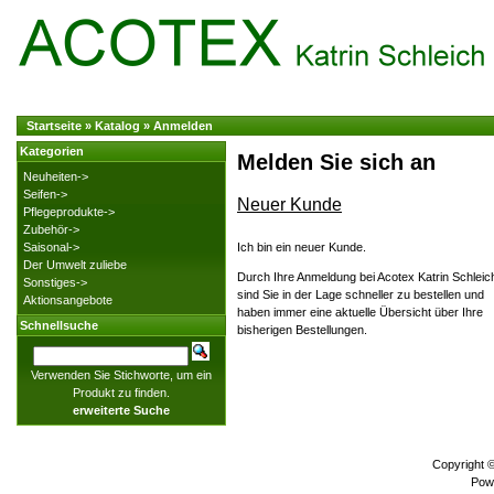
Startseite
»
Katalog
»
Anmelden
Kategorien
Melden Sie sich an
Neuheiten->
Seifen->
Neuer Kunde
Pflegeprodukte->
Zubehör->
Saisonal->
Ich bin ein neuer Kunde.
Der Umwelt zuliebe
Durch Ihre Anmeldung bei Acotex Katrin Schleic
Sonstiges->
sind Sie in der Lage schneller zu bestellen und
Aktionsangebote
haben immer eine aktuelle Übersicht über Ihre
Schnellsuche
bisherigen Bestellungen.
Verwenden Sie Stichworte, um ein
Produkt zu finden.
erweiterte Suche
Copyright 
Pow